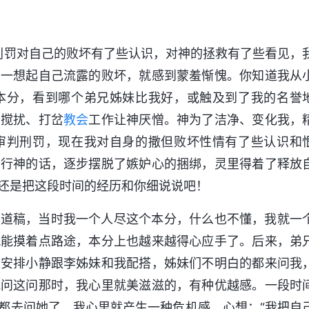
判刑罚对自己的败坏有了些认识，对神的拯救有了些看见，
！一想起自己流露的败坏，就感到蒙羞惭愧。你知道我从
本分，看到哪个弟兄姊妹比我好，或触及到了我的名誉
，搅扰、打岔
教会
工作让神厌憎。神为了洁净、变化我，
审判刑罚，现在我对自身的撒但败坏性情有了些认识和
实行神的话，逐步摆脱了嫉妒心的捆绑，灵里得着了释放
还是把这段时间的经历和你细说说吧！
讲道稿，当时我一个人尽这个本分，什么也不懂，我就一
就能摸着点路途，本分上也越来越得心应手了。后来，弟
又安排小静跟李姊妹和我配搭，姊妹们不明白的都来问我
我问这问那时，我心里就美滋滋的，有种优越感。一段时
都去问她了，我心里就产生一种危机感，心想：“我把自