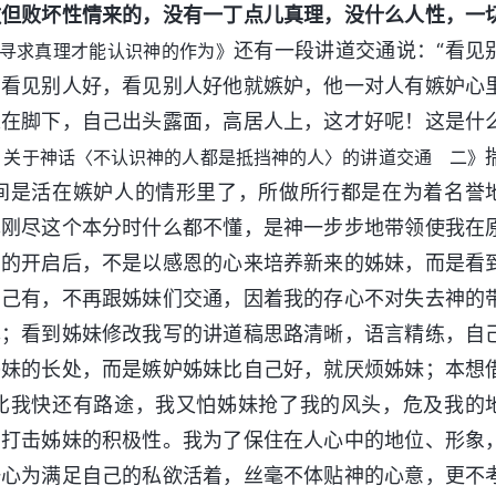
撒但败坏性情来的，没有一丁点儿真理，没什么人性，一
还有一段讲道交通说：“看见
寻求真理才能认识神的作为》
意看见别人好，看见别人好他就嫉妒，他一对人有嫉妒心
踩在脚下，自己出头露面，高居人上，这才好呢！这是什
・关于神话〈不认识神的人都是抵挡神的人〉的讲道交通 二》
间是活在嫉妒人的情形里了，所做所行都是在为着名誉
己刚尽这个本分时什么都不懂，是神一步步地带领使我在
神的开启后，不是以感恩的心来培养新来的姊妹，而是看
为己有，不再跟姊妹们交通，因着我的存心不对失去神的
己；看到姊妹修改我写的讲道稿思路清晰，语言精练，自
姊妹的长处，而是嫉妒姊妹比自己好，就厌烦姊妹；本想
比我快还有路途，我又怕姊妹抢了我的风头，危及我的
，打击姊妹的积极性。我为了保住在人心中的地位、形象
一心为满足自己的私欲活着，丝毫不体贴神的心意，更不