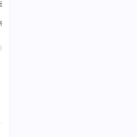
近
，
所
直
，
我
到
是
虑
谈
自
，
能