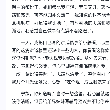
明白的都说了，她们都比我年轻，素质又好，恐
路和亮光，可不能跟她交流了，我知道的也不能全
意挑毛病，好显得我比她懂；有时看她的思路和
渐地，我感觉自己做事有点摸不着路途了。
一天，我把自己写的讲道稿拿给小静看，心里
写的这篇讲道稿里还缺少一些内容，你看看这样修
就没想到呢？”小静边说我边修改着。从外表来看
改，表现得很淡定，但心里却翻江倒海般地难受
一改，话说得实际了，思路也清晰了，整体看好
我几个耳光还难受，心想：“这个组一成立我就来
宁静，你知道吗？当时一想这些，我心里就酸
没你清晰，但我给弟兄姊妹写辅导建议并不比你差