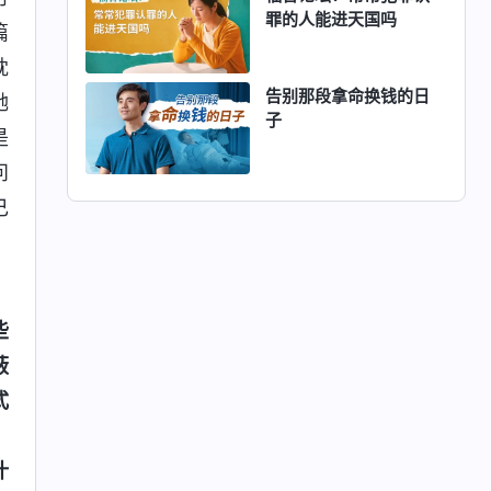
罪的人能进天国吗
篇
耽
告别那段拿命换钱的日
她
子
是
问
己
：
些
蔽
式
？
什