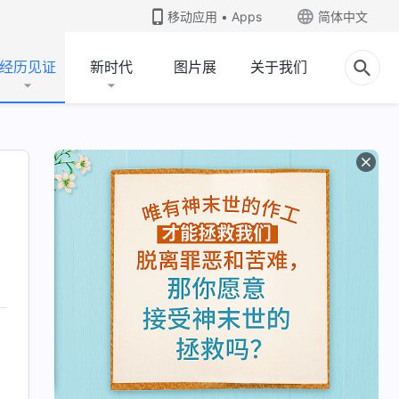
移动应用 • Apps
简体中文
经历见证
新时代
图片展
关于我们