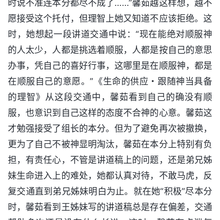
时说不准连本分都尽不成了……”馨茹越这样想，越不
愿接受这个托付，但理智上她又知道不应该拒绝。这
时，她想起一段讲道交通中说：“现在能绝对顺服神
的人太少，人都是挑选着顺服，人都是按自己的意思
办事，凭自己的喜好行事，这哪里是在顺服神，都是
在顺服自己的意愿。”《生命的供应・跟随神当具备
的理智》从这段交通中，馨茹看到自己的确没有顺
服，也意识到自己这样的态度不合神的心意。馨茹这
才勉强接受了组长的本分。但为了避免再次被撤换，
更为了自己不被神显明淘汰，馨茹在本分上特别有负
担，有责任心，不管是讲道稿上的问题，还是弟兄姊
妹生命进入上的难处，她都认真对待，不敢马虎，反
复交通直到弟兄姊妹明白为止。就在她“积极”尽本分
时，馨茹看到王姊妹写的讲道稿总是存在偏差，交通