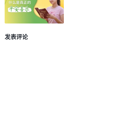
神的误解，更是对神的亵渎！认识到这儿，馨茹感到
扎心般地难受，愿意向神悔改，学着顺服神。可一想
到工作果效不好，她又担心因着自己做不好会耽误教
会工作，不知道在这样的环境中，该怎么实行才是真
发表评论
实的顺服神。纠结中，她来到神面前向神祷告后，看
到神的话说：“
挪亚按照神的吩咐做事情的时候并不
知道神的心意是什么，不知道神要作成什么，神只是
给他一个嘱咐，吩咐他当做的事，而没有太多的解
释，他就照着去做了，他并没有在私下里揣测神的意
思，他对神没有对抗，也没有二心，他只是用一颗单
纯、简单的心去照做，神让做什么他就做什么，顺
服、听神的话是他做事的信念。他对待神的托付就这
么直截了当，就这么简单。
”
《话・卷二 关于认识神・
馨茹从神的话中看
神的作工、神的性情与神自己 一》