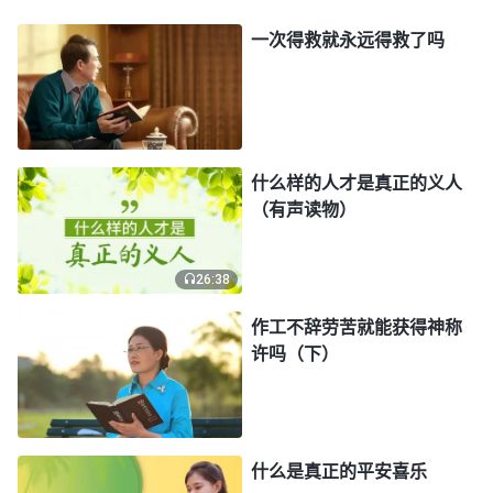
哪件事没做好，而是根据人一贯的表现和做事的性质
一次得救就永远得救了吗
来决定，经多次帮助扶持还仍不悔改，这样的人才是
神厌弃的对象，这里面带有神的公义性情。如果人不
认识神的作工，临到点挫折失败就防备神，把神想的
小肚鸡肠，好像神就是借着人尽本分没有果效来显
什么样的人才是真正的义人
明、淘汰人，这是对神多么严重的误解呀！馨茹回想
（有声读物）
选举组长时，自己就是因着以往尽本分没有果效被撤
换过才不愿担这个责任，虽然最后勉强顺服下来了，
26:38
但还是顾虑重重，怕被神显明。为了得到神的认可才
作工不辞劳苦就能获得神称
对本分更加“认真负责”，谁知她努力付出了那么多，
许吗（下）
本分还是没有果效，这时她又开始顾虑自己的结局，
担心这样下去自己的前途归宿没有了，就不想尽组长
的本分了。她意识到自己总是把前途命运挂在心头，
什么是真正的平安喜乐
不能在本分上顺服神，就自己这谬妄的观点不但是对