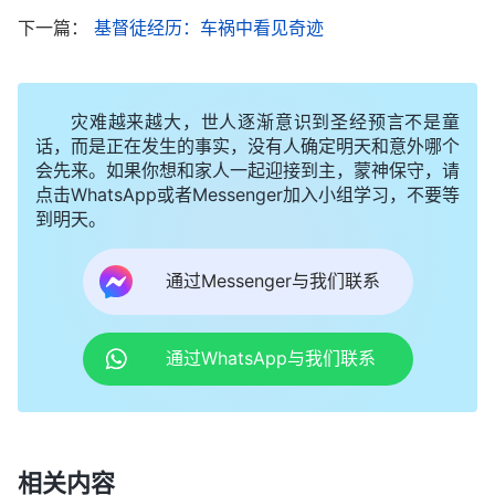
下一篇：
基督徒经历：车祸中看见奇迹
第二天早上，馨茹无意中听到方姊妹读的一段神
灾难越来越大，世人逐渐意识到圣经预言不是童
的话：“
神定人的结局有一条原则：根据个人的表
话，而是正在发生的事实，没有人确定明天和意外哪个
现，也根据个人的行为来最终定人的结局。你看不见
会先来。如果你想和家人一起迎接到主，蒙神保守，请
神的公义性情，对神总是误解，扭曲神的意思，导致
点击WhatsApp或者Messenger加入小组学习，不要等
到明天。
自己总是悲观失望，这不是自作自受吗？……你自暴
自弃，对神猜测怀疑，生怕自己是效力者……你这样
通过Messenger与我们联系
看待神，不就把神跟执政掌权的划为一类了吗？你对
神总是误解……
”
《话・卷三 末世
基督
座谈纪要・神的心
通过WhatsApp与我们联系
揣摩着神的话，馨茹感到蒙
意是最大限度地拯救人》
羞、惭愧，看到自己临到事不寻求神的心意，活在误
解中揣测神，就这样的态度怎能不让神厌憎呢？事实
上神定规一个人的结局，不是根据人一时的表现，或
相关内容