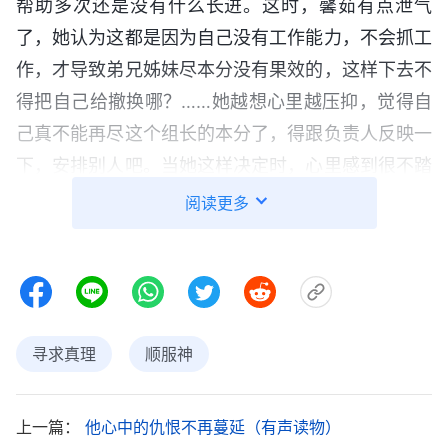
帮助多次还是没有什么长进。这时，馨茹有点泄气
了，她认为这都是因为自己没有工作能力，不会抓工
作，才导致弟兄姊妹尽本分没有果效的，这样下去不
得把自己给撤换哪？……她越想心里越压抑，觉得自
己真不能再尽这个组长的本分了，得跟负责人反映一
下，安排别人吧。当她这样决定时，心里感到很不踏
实，可又不知怎么解决。痛苦中，她默默地跟神
祷
阅读更多
告
，愿神能够开启带领她明白神的心意。
寻求真理
顺服神
上一篇：
他心中的仇恨不再蔓延（有声读物）