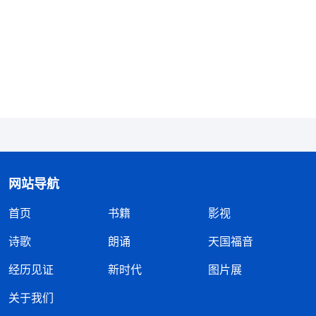
到，当神的托付临到挪亚时，挪亚并不知道神让他造
的方舟有多大，多长时间能造完，该用什么来造，他
没有考虑这些，更没有研究分析神让他造方舟是做什
么用的，自己能不能造好……就是整个过程中挪亚没
有自己的掺杂、想象观念，也没有揣测神的意思，他
只是在听到神的吩咐后，就单纯地接受、顺服下来，
并按照神的话去做，就挪亚对待神的态度得到了神的
称许。从挪亚的经历中，馨茹明白了神的心意和要
网站导航
求，不管神安排的环境，在自己来看是好还是不好，
首页
书籍
影视
自己能不能尽好这个本分，最终的结果如何，这都不
是她一个受造之物该考虑的，她应效法挪亚的理性与
诗歌
朗诵
天国福音
顺服，不应有自己的选择、担心和防备，这是她对待
经历见证
新时代
图片展
神，对待本分该有的态度。想到这儿，馨茹笑了，她
关于我们
知道自己现在最应该做的就是对神有一颗真心，在现