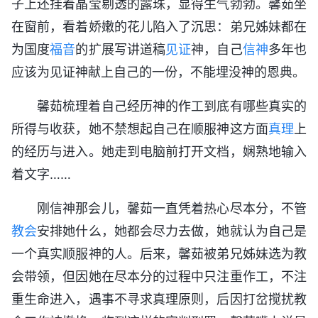
子上还挂着晶莹剔透的露珠，显得生气勃勃。馨茹坐
在窗前，看着娇嫩的花儿陷入了沉思：弟兄姊妹都在
为国度
福音
的扩展写讲道稿
见证
神，自己
信神
多年也
应该为见证神献上自己的一份，不能埋没神的恩典。
馨茹梳理着自己经历神的作工到底有哪些真实的
所得与收获，她不禁想起自己在顺服神这方面
真理
上
的经历与进入。她走到电脑前打开文档，娴熟地输入
着文字……
刚信神那会儿，馨茹一直凭着热心尽本分，不管
教会
安排她什么，她都会尽力去做，她就认为自己是
一个真实顺服神的人。后来，馨茹被弟兄姊妹选为教
会带领，但因她在尽本分的过程中只注重作工，不注
重生命进入，遇事不寻求真理原则，后因打岔搅扰教