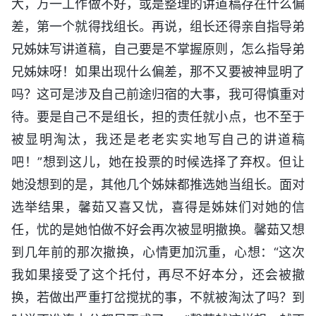
大，万一工作做不好，或是整理的讲道稿存在什么偏
差，第一个就得找组长。再说，组长还得亲自指导弟
兄姊妹写讲道稿，自己要是不掌握原则，怎么指导弟
兄姊妹呀！如果出现什么偏差，那不又要被神显明了
吗？这可是涉及自己前途归宿的大事，我可得慎重对
待。要是自己不是组长，担的责任就小点，也不至于
被显明淘汰，我还是老老实实地写自己的讲道稿
吧！”想到这儿，她在投票的时候选择了弃权。但让
她没想到的是，其他几个姊妹都推选她当组长。面对
选举结果，馨茹又喜又忧，喜得是姊妹们对她的信
任，忧的是她怕做不好会再次被显明撤换。馨茹又想
到几年前的那次撤换，心情更加沉重，心想：“这次
我如果接受了这个托付，再尽不好本分，还会被撤
换，若做出严重打岔搅扰的事，不就被淘汰了吗？到