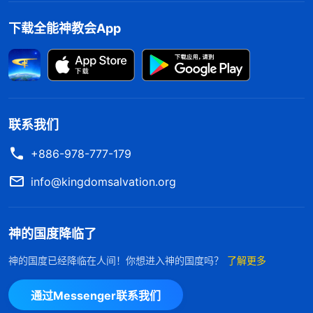
有的本分上尽上自己的全力，这才是顺服神的人该有
下载全能神教会App
的理智。馨茹不由得哼唱起经历
诗歌
《顺服神的一切
安排》。
联系我们
+886-978-777-179
info@kingdomsalvation.org
神的国度降临了
神的国度已经降临在人间！你想进入神的国度吗？
了解更多
在神话语的带领下，馨茹放下了心里的包袱，再
尽本分心里也轻松释放了。当她的心完全投入到本分
通过Messenger联系我们
中时，遇到难处她也不会再担心顾虑什么了，而是和