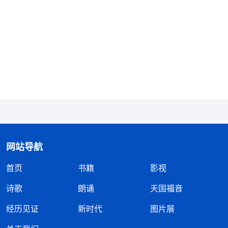
救》
全能神的话一针见血地把我们
信神
错误的存心观
点揭示出来了。借着反省自己，才认识到我们的劳苦
作工根本不是为了爱神满足神，而是想以自己的付出
花费换取神的祝福、应许，只是为了达到自己的目的
才有一些好的行为、做法。这时，我们看到自己太自
私卑鄙，凭着“人不为己，天诛地灭”的这一撒但法则
活着，不管做什么都是为了自己得利，即使信神有点
花费付出，也是为了从神得到好处、福气，想以小的
网站导航
付出换取大的祝福，追求今生得百倍、来世得永生，
首页
书籍
影视
根本不是为了尽受造之物的本分还报神的爱。当自己
诗歌
朗诵
天国福音
的存心欲望得不到满足时，还能消极、发怨言，悖逆
神、抵挡神。看到我们太污秽败坏，没有一点良心理
经历见证
新时代
图片展
智，根本不配得到神的赏赐祝福，心里感到懊悔自