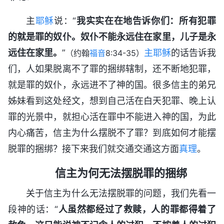
主
耶稣
说：“
我实实在在地告诉你们：所有犯罪
的就是罪的奴仆。奴仆不能永远住在家里，儿子是永
远住在家里。
”
主耶稣
的话告诉我
（约翰
福音
8:34-35）
们，人如果脱离不了罪的捆绑辖制，还不断地犯罪，
就是罪的奴仆，永远进不了神的国。很多信主的弟兄
姊妹看到这处经文，想到自己活在白天犯罪、晚上认
罪的光景中，就担心活在罪中不能进入神的国，为此
内心痛苦，信主为什么摆脱不了罪？到底如何才能摆
脱罪的捆绑？接下来我们就交通交通这方面
真理
。
信主为何无法摆脱罪的捆绑
关于信主为什么无法摆脱罪的问题，我们先看一
段神的话：“
人虽然都经过了救赎，人的罪都得着了