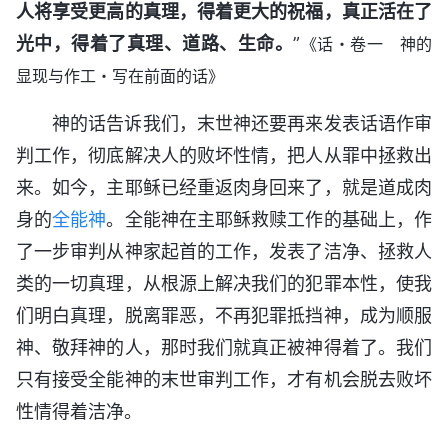
人将享受更高的真理，得着更大的祝福，真正活在了
光中，得着了真理、道路、生命。
”
《话・卷一 神的
显现与作工・写在前面的话》
神的话告诉我们，末世神还要再来发表话语作审
判工作，彻底解决人的败坏性情，把人从罪中拯救出
来。如今，主耶稣已经重返肉身回来了，就是道成肉
身的
全能神
。全能神在主耶稣救赎工作的基础上，作
了一步审判从神家起首的工作，发表了洁净、拯救人
类的一切真理，从根源上解决我们的犯罪本性，使我
们明白真理，脱离罪恶，不再犯罪抵挡神，成为顺服
神、敬拜神的人，那时我们就真正被神得着了。我们
只有接受全能神的末世审判工作，才有机会脱去败坏
性情得着洁净。