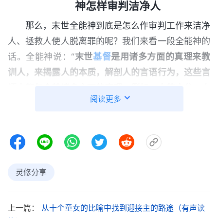
神怎样审判洁净人
那么，末世全能神到底是怎么作审判工作来洁净
人、拯救人使人脱离罪的呢？我们来看一段全能神的
话。全能神说：“
末世
基督
是用诸多方面的真理来教
训人，来揭露人的本质，解剖人的言语行为，这些言
语中都包含着诸多方面的真理，例如：人的本分，人
阅读更多
对神如何顺服，对神如何忠心，人当如何活出正常人
性，神的智慧，神的性情，等等。这些言语都是针对
人的本质，针对人的败坏性情，尤其那些揭露人如何
弃绝神的言语更是针对人本是撒但的化身、针对人本
是神的敌势力而言的。神作审判的工作不是三言两语
灵修分享
就道尽人的本性的，而是来作长期的揭露、对付、修
理，这各种方式的揭露、对付与修理并不是用一般的
上一篇：
从十个童女的比喻中找到迎接主的路途（有声读
语言能代替的，而是用人根本就没有的真理来代替，