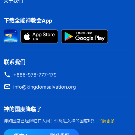
关于我们
责，恨恶自己，不由得仆倒在神前，向神悔改认罪，
愿意重新做人，甘心为神花费，不再向神索取什么
下载全能神教会App
了。借着经历神的审判刑罚，我们对自己的撒但本性
有了认识，同时也看到神恨恶人的罪，哪里有污秽哪
里就有审判，对神的圣洁实质与公义不容人触犯的性
情有了认识，因此对神产生敬畏之心。在神话语的带
联系我们
领下，我们逐渐明白了神的心意和要求，能脚踏实地
地站在受造之物的位置上尽点人的本分了，跟神搞交
+886-978-777-179
易的成分越来越少了，与神的关系越来越近了，败坏
info@kingdomsalvation.org
性情有了一些变化，终于活出了一点真正人的样式。
我们能有今天的变化，都是全能神的审判工作在
神的国度降临了
我们身上达到的果效，凡是经历全能神末世审判刑罚
神的国度已经降临在人间！你想进入神的国度吗？
了解更多
真实喜爱真理的人，经历几年后都有明显的变化和收