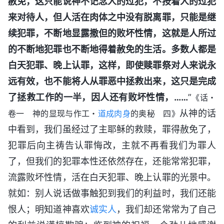
赦免，这只能说神不记念人的过犯，不按着人的过犯
来对待人，但人活在肉体之中没有脱离罪，只能是继
续犯罪，不断地显露撒但的败坏性情，这就是人所过
的不断地犯罪也不断地得着赦免的生活。多数人都是
白天犯罪、晚上认罪，这样，即使赎罪祭对人来说永
远有效，也不能将人从罪恶中拯救出来，这只是完成
了拯救工作的一半，因人还有败坏性情，……
”
《话・
从神的话
卷一 神的显现与作工・
道成肉身
的奥秘 四》
中看到，我们虽经过了主耶稣的救赎，罪得赦免了，
犯罪后向主祷告认罪悔改，主就不再看我们为罪人
了，但我们的犯罪本性还依然存在，还能常常犯罪，
流露败坏性情，活在白天犯罪、晚上认罪的光景中。
就如：别人说话做事触犯到我们的利益时，我们还能
恨人；明知道神喜欢
诚实人
，我们却还常常为了自己