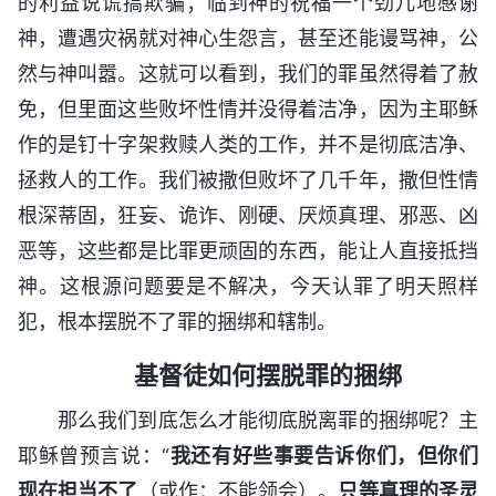
的利益说谎搞欺骗；临到神的祝福一个劲儿地感谢
神，遭遇灾祸就对神心生怨言，甚至还能谩骂神，公
然与神叫嚣。这就可以看到，我们的罪虽然得着了赦
免，但里面这些败坏性情并没得着洁净，因为主耶稣
作的是钉十字架救赎人类的工作，并不是彻底洁净、
拯救人的工作。我们被撒但败坏了几千年，撒但性情
根深蒂固，狂妄、诡诈、刚硬、厌烦真理、邪恶、凶
恶等，这些都是比罪更顽固的东西，能让人直接抵挡
神。这根源问题要是不解决，今天认罪了明天照样
犯，根本摆脱不了罪的捆绑和辖制。
基督徒如何摆脱罪的捆绑
那么我们到底怎么才能彻底脱离罪的捆绑呢？主
耶稣曾预言说：“
我还有好些事要告诉你们，但你们
现在担当不了
（或作：不能领会）。
只等真理的圣灵