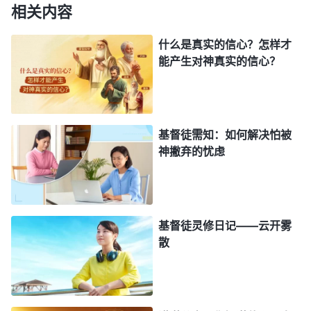
是因为我们不认识神末世的审判工作。神的话告诉我
相关内容
们，末世全能神作的审判工作，主要是发表真理来审
什么是真实的信心？怎样才
判洁净人，让我们从神话语的揭示中认识自己的败坏
能产生对神真实的信心？
性情，看清我们被撒但败坏的事实真相。神的话就像
两刃利剑，我们读神的话语，仿佛神在面对面地审
判、揭示我们，使我们认识自己狂妄、诡诈、邪恶的
基督徒需知：如何解决怕被
撒但败坏性情。就像我们信主后，享受主的恩典，心
神撇弃的忧虑
里有了平安喜乐，尤其看到主给我们的祝福、应许，
我们更有热心为主花费了，读经、聚会从不间断，常
常扶持软弱的弟兄姊妹，到各处传福音，坚持奉献施
舍，相信这样付出花费主就会保守我们一切平安顺
基督徒灵修日记——云开雾
散
利，将来还能进
天国
得
永生
，但当临到一些祸患，主
没有看顾保守我们时，我们就后悔当初的付出，甚至
对神心生埋怨。接受全能神的末世作工后，看到全能