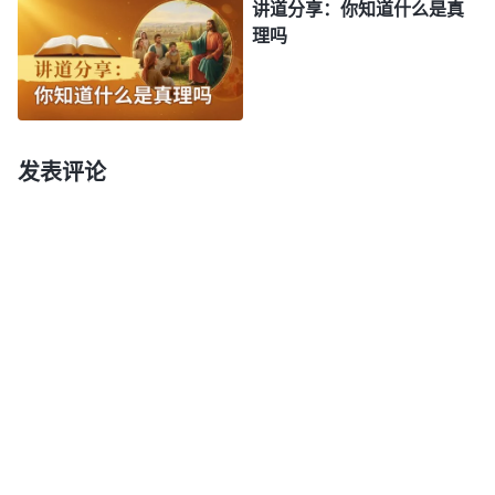
神说：“
现在多数人都是这种情形：为得福我得为神
讲道分享：你知道什么是真
理吗
花费，为得福我得为神付点代价，为得福我得为神撇
弃一切，为得福我得完成神的托付尽好我的本分。这
是受得福存心支配的，完全是为得神的赏赐、为得着
冠冕才为神花费的，这种人心里没有真理，肯定只明
发表评论
白一些字句道理到处炫耀，所走的正是保罗的路。
”
“
人与
《话・卷三 末世基督座谈纪要・怎样走彼得的路》
神的关系仅仅是一个赤裸裸的利益关系，是得福之人
与赐福之人的关系。说白了，就是雇工与雇主的关
系，雇工的劳碌只是为了拿到雇主赐给的赏金。这样
的利益关系没有亲情，只有交易；没有爱与被爱，只
有施舍与怜悯；没有理解，只有无奈的忍气吞声与欺
骗；没有亲密无间，只有永不能逾越的鸿沟。
”
《话・
卷一 神的显现与作工・附篇三 人在神的经营中才能蒙拯