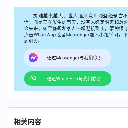
面前，不受任何的拦阻，让我旨意得畅通，……
灾难越来越大，世人逐渐意识到圣经预言不
记！
”
《话・卷一 神的显现与作工・
基督
起初的发表・
话，而是正在发生的事实，没有人确定明天和意
得刚强起来。是啊，有神作我的后盾，我还怕什
会先来。如果你想和家人一起迎接到主，蒙神保
点击WhatsApp或者Messenger加入小组学习，
冲破黑暗势力坚定不移地跟从神，作为一个信神
到明天。
信神的人，这不是向撒但投降背叛神了吗？又想
战，我要是选择站在家人和宗派带领一边，不正
通过Messenger与我们联系
会。再想想自从让姊妹把神话语书拿走后那种灵
弃绝更痛苦。想到这儿，我马上拨通了张姊妹的电
通过WhatsApp与我们联系
之后，我就趁丈夫不在时如饥似渴地读神的
起初的信心，痛苦烦恼也消失得无影无踪。我真
有神。三个月后，张姊妹带我去全能神教会聚会…
不料，我去聚会的事被丈夫发现并告诉了父
相关内容
开窗帘一看，吓出一身冷汗，原来是父亲带着四