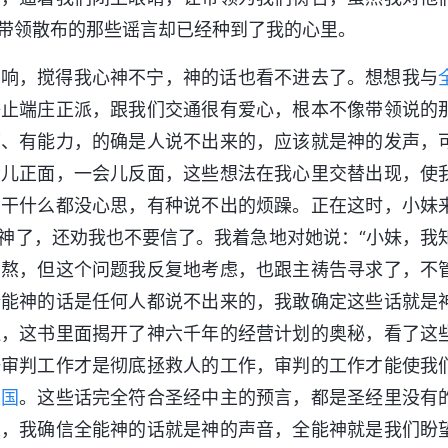
带领散布的那些谣言却已经种到了我的心里。
回响，搅得我心神不宁，神的话也看不进去了。想想我与
举止端庄正派，跟我们交通很有爱心，根本不像带领说的
柄、有能力，的确是人说不出来的，应该就是神的发声，
会儿正面，一会儿反面，这些想法在我心里交替出现，使
，干什么都没心思，有种说不出的烦躁。正在这时，小妹
神了，还劝我也不要信了。我着急地对她说：“小妹，我
煎熬，但这个问题我反复地考虑，也跟主祷告寻求了，不
全能神的话是任何人都说不出来的，我敢确定这些话就是
遍，这书里面揭开了神六千年的经营计划的奥秘，看了这
语审判工作才是彻底拯救人的工作，审判的工作才能使我
天国
。这些话完全符合圣经中主的预言，都是圣经里没有
以，我确信全能神的话就是神的声音，全能神就是我们盼