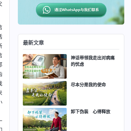
父
信
话
最新文章
新
信
神话带领我走出对病痛
的忧虑
那
凶
我
尽本分是我的使命
来
小
，
卸下伪装 心得释放
一
们