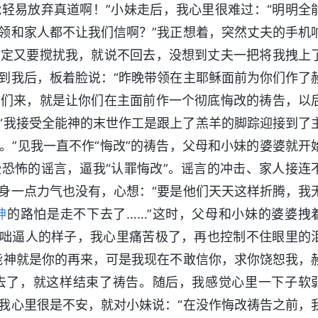
轻易放弃真道啊！”小妹走后，我心里很难过：“明明全
领和家人都不让我们信啊？”我正想着，突然丈夫的手机
肯定又要搅扰我，就说不回去，没想到丈夫一把将我拽上
到我后，板着脸说：“昨晚带领在主耶稣面前为你们作了
你们来，就是让你们在主面前作一个彻底悔改的祷告，以
：“我接受全能神的末世作工是跟上了羔羊的脚踪迎接到了
。”见我一直不作“悔改”的祷告，父母和小妹的婆婆就开
恐怖的谣言，逼我“认罪悔改”。谣言的冲击、家人接连
身一点力气也没有，心想：“要是他们天天这样折腾，我
神
的路怕是走不下去了……”这时，父母和小妹的婆婆拽
咄咄逼人的样子，我心里痛苦极了，再也控制不住眼里的
能神就是你的再来，可是我现在不敢信你，求你饶恕我，
下去了，就这样结束了祷告。随后，我感觉心里一下子软
我心里很是不安，就对小妹说：“在没作悔改祷告之前，