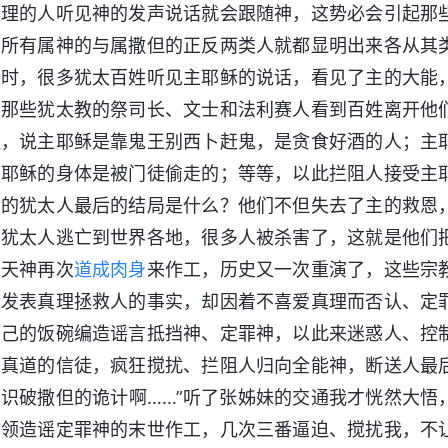
真理的人听见神的发声说话就会跟随神，这势必会引起那
，所有属神的与属撒但的正反两类人就都显明出来各从其
工时，很多犹太百姓听见主耶稣的说话，看见了主的大能
。那些犹太教的祭司长、文士和法利赛人看到百姓离开他
姓，说主耶稣是靠鬼王别西卜赶鬼，是贪食好酒的人；主
主耶稣的身体是被门徒偷走的；等等，以此拦阻人接受主
稣的犹太人最后的结局是什么？他们不但失去了主的救恩
，犹太人逃亡到世界各地，很多人被杀害了，这就是他们
今天神再次
道成肉身
来作工，历史又一次重演了，这些宗
工发表真理拯救人的事实，却因着不喜爱真理而否认、定
自己的饭碗编造谣言抵挡神、定罪神，以此来迷惑人、控
受真道的信徒，疯狂搅扰、拦阻人归向全能神，断送人最
识破撒但的诡计啊……”听了张姊妹的交通我才恍然大悟
带领造谣定罪神的末世作工，几次三番逼迫、搅扰我，不