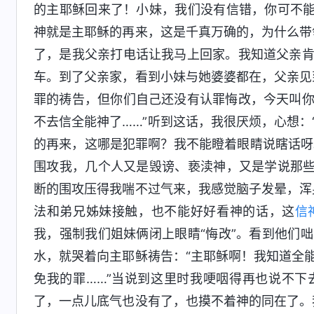
的主耶稣回来了！小妹，我们没有信错，你可不能
神就是主耶稣的再来，这是千真万确的，为什么带
了，是我父亲打电话让我马上回家。我知道父亲
车。到了父亲家，看到小妹与她婆婆都在，父亲见
罪的祷告，但你们自己还没有认罪悔改，今天叫
不去信全能神了……”听到这话，我很厌烦，心想
的再来，这哪是犯罪啊？我不能瞪着眼睛说瞎话呀
围攻我，几个人又是毁谤、亵渎神，又是学说那些
断的围攻压得我喘不过气来，我感觉脑子发晕，浑
法和弟兄姊妹接触，也不能好好看神的话，这
信
我，强制我们姐妹俩闭上眼睛“悔改”。看到他们
水，就哭着向主耶稣祷告：“主耶稣啊！我知道全
免我的罪……”当说到这里时我哽咽得再也说不
了，一点儿底气也没有了，也摸不着神的同在了。