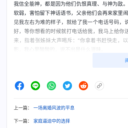
我信全能神，都是因为他们仇恨真理、与神为敌
软弱，害怕留下神话语书，父亲他们会再来家里
见我左右为难的样子，就给了我一个电话号码，
好，等你想看的时候就打电话给我，我马上给你
来，指着张姊妹大声喝斥：“你拿着书赶快走，
影，我心里酸酸的，说不出是什么滋味。
我本以为把神话语书还给姊妹，父亲不会再
我内心不但没有得到平静，反倒突然感到莫名其
语
诗歌
时时在我脑海里浮现，我知道全能神就是
父亲他们搅扰、围攻的一幕幕也时常闪现在我眼
来。我吃不下饭，睡不好觉，精神受压，感觉头也
上一篇：
一场离婚风波的平息
的独一真神啊！我现在感觉非常痛苦、迷茫，我
他们的搅扰、围攻，心里就胆怯害怕，不敢跟随
下一篇：
家庭逼迫中的选择
引导、带领我……”祷告中我不知不觉想起了全能神