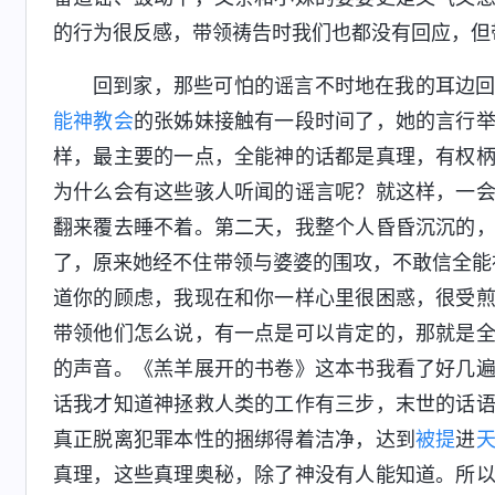
的行为很反感，带领祷告时我们也都没有回应，但
回到家，那些可怕的谣言不时地在我的耳边
能神教会
的张姊妹接触有一段时间了，她的言行
样，最主要的一点，全能神的话都是真理，有权
为什么会有这些骇人听闻的谣言呢？就这样，一
翻来覆去睡不着。第二天，我整个人昏昏沉沉的
了，原来她经不住带领与婆婆的围攻，不敢信全能
道你的顾虑，我现在和你一样心里很困惑，很受
带领他们怎么说，有一点是可以肯定的，那就是
的声音。《羔羊展开的书卷》这本书我看了好几
话我才知道神拯救人类的工作有三步，末世的话
真正脱离犯罪本性的捆绑得着洁净，达到
被提
进
真理，这些真理奥秘，除了神没有人能知道。所