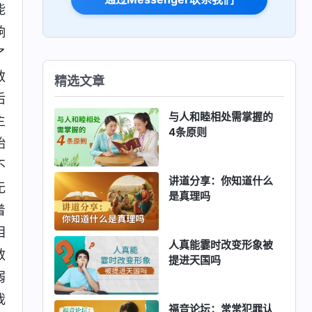
能
响
了
赦
精选文章
后
与人和睦相处需掌握的
主
4条原则
始
不
讲道分享：你知道什么
无
是真理吗
着
泪
人真能霎时改变形象被
赦
提进天国吗
弱
我
福音论坛：常常犯罪认