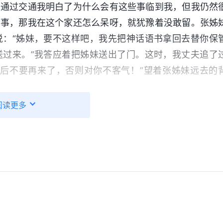
。通过交通我明白了为什么会有这些事临到我，但我仍然
闹事，那我在这个家还怎么呆呀，就犹豫着没敢留。张姊
说：“姊妹，要不这样吧，我先把神话语书拿回去替你保
送过来。”我答应着把姊妹送出了门。这时，我丈夫追了
以后不要再来了，否则对你不客气！”望着张姊妹远去的
阅读更多
来搅扰我了，就能恢复以往平静的生活。但事实恰恰相反
妙的空虚，做什么事都没有了头绪，而且全能神的话和神
主耶稣的再来，全能神发表的话语是真理，但带领说的话
前，使我非常痛苦，好像跌进了万丈深渊，怎么也爬不
快要爆炸了。痛苦中，我跪下来向神呼求：“创造天地万
知道全能神就是主耶稣的再来，可我身量太小，一想到父
神。神啊！我现在正在十字路口徘徊，不知该怎么办，愿
的话：“
你不要怕这怕那，无论千难万险，你都能稳定在