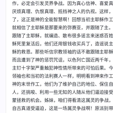
作，必定会引发灵界争战。因为真心信神、喜爱
厌烦真理、仇恨真理、抵挡神之人的仇视。这样
了，这正是神的全能智慧啊！回想当初主耶稣作
就相信了主耶稣是那要来的弥赛亚，并跟随了主
跟随了主耶稣，就编造、散布很多谣言来迷惑百
稣死里复活后，他们还用银钱收买兵丁，造谣说
稣的救恩。那些听信宗教领袖的话不敢跟随主耶
而且遭到了神的惩罚咒诅，以色列亡国近两千年
主钉十字架严重触犯神性情所带来的可怕后果。
领袖也和当初的法利赛人一样，明明看到神来作
神的末世作工，他们为了维护自己的地位、保住
人，还挑唆、利用一些无知的人随从他们逼迫接
蒙拯救的机会。姊妹，咱们得看清这属灵的争战，
自古真道受逼迫，这是一场属灵争战啊！原派别