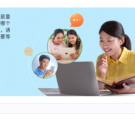
除去你的惧怕，有我作你的后盾，何人能把路横？切记！
是童
神的话语给了我一股力量，使我胆怯的心一下子
第十篇》
外哪个
么？既然定真这是真道，我就不该受任何人事物的辖制，
守，请
不要等
的人，如果在撒但敌势力面前连神都不敢承认，我还算什
到姊妹跟我交通的家人和宗派带领的搅扰就是一场属灵的
中了撒但的诡计吗？那我就会彻底失去蒙拯救进天国的
里的煎熬，我感觉自己不能没有神，离开神比被家人和教
话，与她约好地点，把神话语书拿了回来。
话、唱诗歌，我越看越有享受，越唱心情越舒畅，又恢复
切地体会到，神的话就是我生命的供应，没有什么都不能
…
亲。一天晚上，我在楼上突然听到院子里一阵嘈杂声，我
五个宗教同工气势汹汹地闯进来了，我的心怦怦直跳，赶