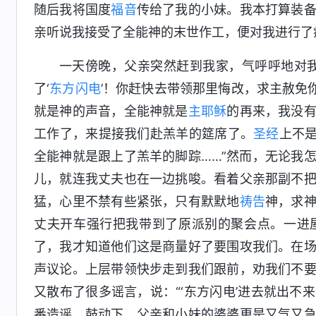
随后我将国度
福音
传给了我的小妹。我本打算装
亲听说我接受了全能神的末世作工，便对我进行了
一天傍晚，父亲突然赶到我家，气呼呼地对
了‘
东方闪电
’！你赶快去带领那里悔改，求主赦免
就是神的声音，全能神就是
主耶稣
的再来，我没
工作了，来提接我们赴羔羊的筵席了。
圣经
上不是
全能神就是跟上了羔羊的脚踪……”然而，无论我
儿，就连我丈夫也在一边挑唆。看着父亲那副不
猛，心里不禁有些紧张，只有默默地
祷告
神，求
丈夫开车强行把我带到了原派别的聚会点。一进
了，我才知道他们这是商量好了要围攻我们。在
声议论。上层带领快步走到我们跟前，劝我们不
又散布了很多谣言，说：“‘东方闪电’进去就出不
番造谣、鼓动下，父亲和小妹的婆婆更是又气又