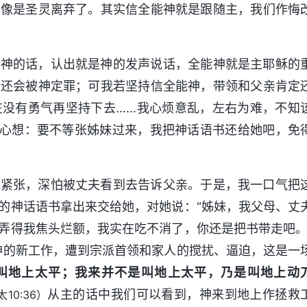
，像是圣灵离弃了。其实信全能神就是跟随主，我们作悔
能神的话，认出就是神的发声说话，全能神就是主耶稣的
，还会被神定罪；可我若坚持信全能神，带领和父亲肯定
在没有勇气再坚持下去……我心烦意乱，左右为难，不知
，心想：要不等张姊妹过来，我把神话语书还给她吧，免
常紧张，深怕被丈夫看到去告诉父亲。于是，我一口气把
的神话语书拿出来交给她，对她说：“姊妹，我父母、丈
弄得我焦头烂额，我实在吃不消了，你还是把书带走吧。
神的新工作，遭到宗派首领和家人的搅扰、逼迫，这是一
叫地上太平；我来并不是叫地上太平，乃是叫地上动
从主的话中我们可以看到，神来到地上作拯救
太10:36）