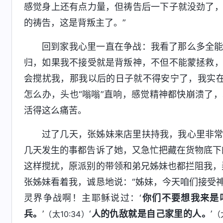
感觉身上还有点力量，但祷告后一下子就没劲了
的祷告，这是背叛主了。”
回到家我心里一直在争战：我看了那么多全
归，如果我不接受就是背叛神，不但不能蒙拯救
会搅扰我，那我以后的日子就不得安宁了，我实
怎么办，头也“嗡嗡”直响，感觉精神都快崩溃了
活得这么痛苦。
过了几天，张姊妹来店里扶持我，我心里非
几天发生的事都告诉了她，又急忙把藏在货物底下
这样搅扰，原派别的带领和弟兄姊妹也都拦阻我，
张姊妹看着我，诚恳地说：“姊妹，今天咱们接受
灵界争战啊！主耶稣说过：‘
你们不要想我来是
兵。
’
‘
人的仇敌就是自己家里的人。
’
（太10:34）
（