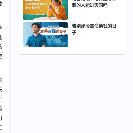
改
罪的人能进天国吗
告别那段拿命换钱的日
重
子
还
该
得
这
夫
”
场
刀
工