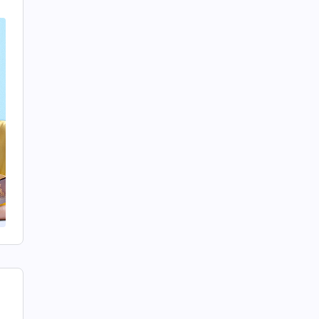
切
变
得
么
争
机
会
了
没
拉
紧