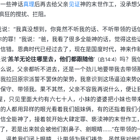
备一些神话
真理
后再去给父亲
见证
神的末世作工，没承想
疯狂的搅扰、拦阻。
我说：“我真没想到，你竟然不听我的话、不听带领的话
你的罪！”我说：“爸，我看了很多全能神的话，觉得这些
有信错。恩典时代已经过去了，现在是国度时代，神来作
说‘
羔羊无论往哪里去，他们都跟随他
’
吗？我
（启14:4）
怎么说，父亲都听不进去，还是一个劲儿地要带我去带领
把我拉回原宗派誓不罢休的架势，我意识到这场逼迫来势
神保守、带领我。果不其然，父亲不容我再说什么，便让
屋，只见里面大约有六七十人，小妹的婆婆把小妹也带
场的人都用异样的眼光看着我们姐妹俩，有的还指着我们
要信全能神了，接着就开始大肆定罪、亵渎神的末世作工
来了，若是出来就会被他们割鼻子、剜眼睛……”在带领的
急，逼着我们闭上眼睛，让带领为我们祷告，虽然我对他