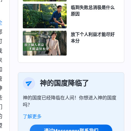
临到失败总消极是什么
原因
全
那
放下个人利益才能尽好
本分
可
我
来
知
管
神的国度降临了
神
些
神的国度已经降临在人间！你想进入神的国度
吗？
们
的
了解更多
望
通过Messenger联系我们