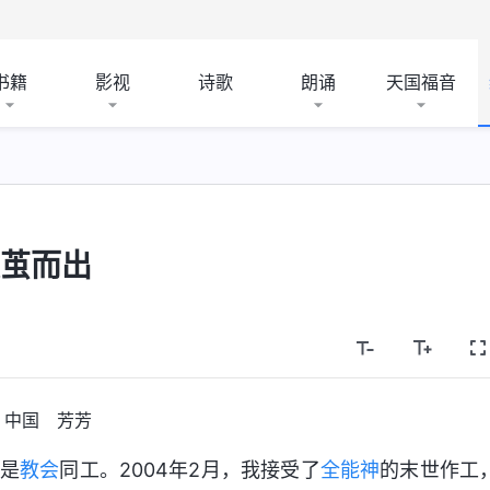
书籍
影视
诗歌
朗诵
天国福音
破茧而出
中国 芳芳
是
教会
同工。2004年2月，我接受了
全能神
的末世作工