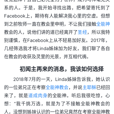
系的人。于是，我开始寻找出路，把希望寄托到了
Facebook上，期待有人能解决我心里的空虚。但想
到之前牧师一直在教会里申明，不让我们接触
全能神
教会的人，说他们讲的道已经离开了
圣经
，所以我特
别谨慎，在Facebook上从不轻易加好友。2017年，
几经筛选我才将Linda姊妹加为好友，我们聊了各自
在教会的收获及灵里的光景，并互相代祷。
初闻主再来的消息，我该如何选择
2018年7月的一天，Linda姊妹告诉我，她认识
的一位弟兄正在考察
全能神教会
，并说
主耶稣
已经回
来了，就是
道成肉身
的全能神。听后我很吃惊，心
想：“我千挑万选，就是为了不接触全能神教会的
人，没想到姊妹认识的一位弟兄竟然在考察全能神教