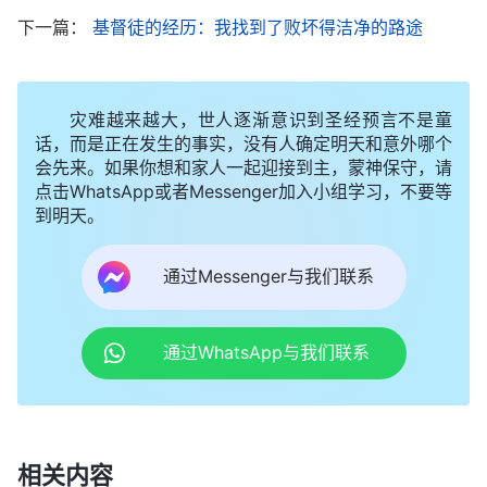
供应的电影呢？其他教派都说自己是正统的，是主
耶
下一篇：
基督徒的经历：我找到了败坏得洁净的路途
稣基督
的教派，但也没有拍出这么多见证神的好电影
啊！如果全能神教会不是出于神的，谁愿意花这么多
的精力、时间、金钱做这些电影，无偿地供应给所有
灾难越来越大，世人逐渐意识到圣经预言不是童
话，而是正在发生的事实，没有人确定明天和意外哪个
的人呢？”我又想到，之前听牧师长老说中国大陆各
会先来。如果你想和家人一起迎接到主，蒙神保守，请
宗各派有很多人都接受了全能神的作工，就连海外很
点击WhatsApp或者Messenger加入小组学习，不要等
到明天。
多国家也都有全能神教会，如果不是神亲自作工，谁
能有这么大的能力呢？就像迦玛列说的：“他们所谋
通过Messenger与我们联系
的、所行的，若是出于人，必要败坏；若是出于神，
你们就不能败坏他们，恐怕你们倒是攻击神了。”
通过WhatsApp与我们联系
但同时我心里也有很多疑问：“这
（使徒行传5:38-39）
些电影中总是出现《
话在肉身显现
》一书，为什么全
能神教会的人不看圣经，而看《
话在肉身显现
》这本
书呢？离开圣经那可是异端啊！”思来想去，我告诉
相关内容