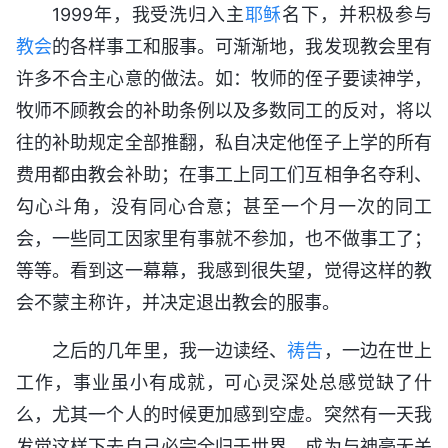
1999年，我受洗归入主
耶稣
名下，并积极参与
教会
的各样事工和服事。可渐渐地，我发现教会里有
许多不合主心意的做法。如：牧师的侄子要读神学，
牧师不顾教会的补助条例以及多数同工的反对，将以
往的补助规定全部推翻，私自决定他侄子上学的所有
费用都由教会补助；在事工上同工们互相争名夺利、
勾心斗角，没有同心合意；甚至一个月一次的同工
会，一些同工因家里有事就不参加，也不做事工了；
等等。看到这一幕幕，我感到很失望，觉得这样的教
会不蒙主称许，并决定退出教会的服事。
之后的几年里，我一边读经、
祷告
，一边在世上
工作，事业虽小有成就，可心灵深处总感觉缺了什
么，尤其一个人的时候更加感到空虚。突然有一天我
发觉这样下去自己必完全归于世界，成为与神毫无关