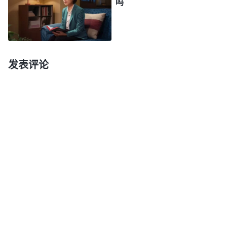
吗
挺正面的，不像异端，既然全能神教会的电影里也有
讲这方面的内容，要不然我点进去看看里面讲的是什
么，也好把这个问题弄清楚。”于是，我迫不及待地
打开了电影，正好看到电影中全能神教会的王姊妹问
发表评论
一个牧师：“你刚才说神不会离开圣经作拯救的工
作，凡是离开圣经的就是异端。这让我想到一个问
题，就是到底是先有圣经还是先有神的作工呢？”
听姊妹这么问，我在心里嘀咕着：“当然是先有
神的作工后有的圣经啊！”
“是的，起初，
耶和华
神创造天地万物，还作了
洪水灭世，火烧所多玛、蛾摩拉等工作，当时神作这
些工作的时候有没有旧约圣经呢？”电影中王姊妹又
问道。