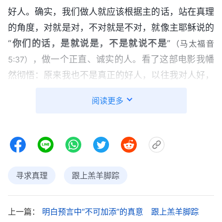
好人。确实，我们做人就应该根据主的话，站在真理
的角度，对就是对，不对就是不对，就像主耶稣说的
“
你们的话，是就说是，不是就说不是
”
（马太福音
，做一个正直、诚实的人。看了这部电影我幡
5:37）
然彻悟：原来我也不是真正的好人，以往我对人好，
那是为了在社会上立足，所以处处附和别人，怕得罪
阅读更多
人总说些违心的话，做的很多事情都不是神所喜悦
的。这部影片我反复看了五遍，每看一次我的心都很
痛，我被感动得一直哭。
那一个礼拜，我看了几十部电影。我不由得开始
寻求真理
跟上羔羊脚踪
思考：“这段时间通过看全能神教会的电影，发现这
些电影都挺正面的，全能神教会并不像异端啊！如果
全能神教会不好的话，怎么能拍出这么多让人生命得
上一篇：
明白预言中“不可加添”的真意 跟上羔羊脚踪