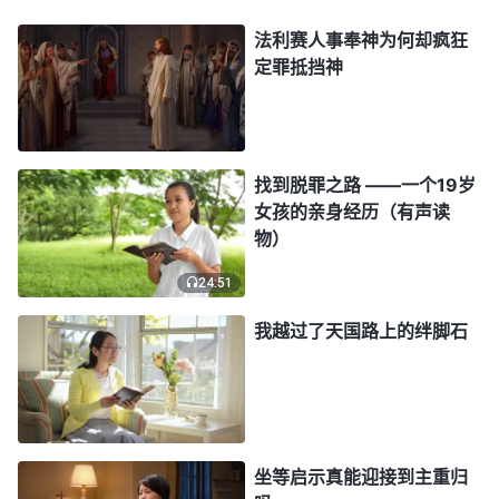
自己：“既然有人传主耶稣已经回来了，那不管我心
法利赛人事奉神为何却疯狂
里有多少疑惑，哪怕只有百分之一的可能，我都要去
定罪抵挡神
寻找这一丝希望，不能错过迎接主来的机会。因为主
耶稣说过：‘
你们祈求，就给你们；寻找，就寻见；
叩门，就给你们开门。
’
”
（马太福音7:7）
找到脱罪之路 ——一个19岁
一天，我正在浏览全能神教会的电影，《神作工
女孩的亲身经历（有声读
物）
是根据圣经吗》这个电影精彩片段突然映入我的眼
帘，我立刻被吸引了，手也随之停了下来，心想：
24:51
“以往牧师长老常讲‘神作工就是根据圣经，信主就得
我越过了天国路上的绊脚石
看圣经，离开圣经就是异端’，我一直也这么认为，
所以当牧师说全能神教会的人都不看圣经，而是看另
一本书时，我便对全能神教会产生了抵触，不愿意接
触他们，更不愿意听他们讲道。但这段时间通过看全
坐等启示真能迎接到主重归
能神教会制作的各种视频、电影，我感觉全能神教会