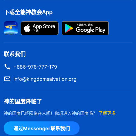
是说，神并不是根据圣经作工，也不受圣经的限制，
下载全能神教会App
神是根据他的计划和人类的需要来作工的。所以，我
们不能把神的作工限制在圣经里，也不能用圣经来定
规神的作工，更不能说‘凡是离开圣经的就是异端’。
因为神有权力作自己的工作，神也有权力离开圣经作
联系我们
工作。”
+886-978-777-179
听王姊妹这样交通，我恍然大悟：“是啊，是先
info@kingdomsalvation.org
有神的作工后有的圣经，这么简单的问题，以往我怎
么没想过？主耶稣来作工时也没有新约圣经，新约圣
经是主后三百多年，各国宗教首领从门徒、使徒的记
神的国度降临了
载和书信中选出部分内容汇编在了一起，这才形成了
神的国度已经降临在人间！你想进入神的国度吗？
了解更多
《圣经》。如果神不作这些工作，又怎么会有《圣
经》呢？姊妹交通的都是事实，也很有道理，让人无
通过Messenger联系我们