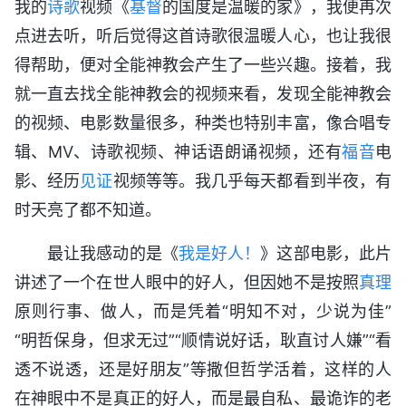
我的
诗歌
视频《
基督
的国度是温暖的家》，我便再次
点进去听，听后觉得这首诗歌很温暖人心，也让我很
得帮助，便对全能神教会产生了一些兴趣。接着，我
就一直去找全能神教会的视频来看，发现全能神教会
的视频、电影数量很多，种类也特别丰富，像合唱专
辑、MV、诗歌视频、神话语朗诵视频，还有
福音
电
影、经历
见证
视频等等。我几乎每天都看到半夜，有
时天亮了都不知道。
最让我感动的是《
我是好人！
》这部电影，此片
讲述了一个在世人眼中的好人，但因她不是按照
真理
原则行事、做人，而是凭着“明知不对，少说为佳”
“明哲保身，但求无过”“顺情说好话，耿直讨人嫌”“看
透不说透，还是好朋友”等撒但哲学活着，这样的人
在神眼中不是真正的好人，而是最自私、最诡诈的老