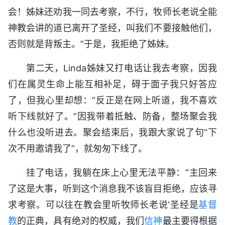
会！姊妹还劝我一同去考察，不行，牧师长老说全能
神教会讲的道已离开了圣经，叫我们不要接触他们，
否则就是背叛主。”于是，我拒绝了姊妹。
第二天，Linda姊妹又打电话让我去考察，因我
们在属灵生命上能互相补足，碍于面子我只好答应
了，但我心里却想：“反正是在网上听道，我不喜欢
听下线就好了。”因我带着抵触、防备，整场聚会我
什么也没听进去。聚会结束后，我跟大家说了句“下
次不用邀请我了”，就匆匆下线了。
挂了电话，我躺在床上心里无法平静：“主回来
了这是大事，听到这个消息我不该盲目拒绝，应该寻
求考察。可以往在教会里听牧师长老说‘圣经是
基督
教
的正典，具有绝对的权威，我们
信神
最主要得根据