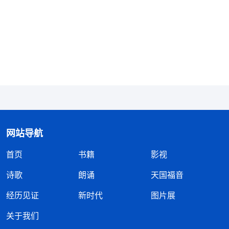
“没有，神是初，是创造天地万物的神！那时连
文字都没有，哪还有圣经！”我在心中默默地回答
着。
“是的，神在作这些工作的时候还没有圣经。也
就是说，是先有神的作工，后来才有了圣经的记载。
还有，在恩典时代主耶稣来作工的时候也没有新约圣
经，新约圣经是在主后三百多年的一次宗教会议上，
网站导航
各国宗教首领从门徒记载主耶稣作工的事实中选出了
首页
书籍
影视
四福音，并加上一些使徒们写给各教会的部分书信，
诗歌
朗诵
天国福音
以及门徒约翰记载的启示录，他们把这些内容汇编在
了一起，就形成了新约圣经。我们从《圣经》成书的
经历见证
新时代
图片展
过程中就可以知道，《圣经》只是神以往作工的历史
关于我们
记载，如果没有神的作工就不会有圣经的记载。也就